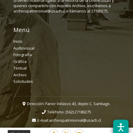
Si tienes material ligado a la historia de la Universidad y
quieres compartirlo con nuestro Archivo, escríbenos a
archivopatrimonial@usach.cl o llámanos al 27180275.
Menú
Inicio
Audiovisual
Fotografía
Gráfica
Textual
Archivo
Solicitudes
Dirección: Fanor Velasco 43, depto C. Santiago.
Teléfono:
(562) 27180275
E-mail:
archivopatrimonial@usach.cl