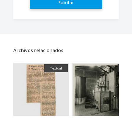
Solicitar
Archivos relacionados
ual
Textual
Fotog