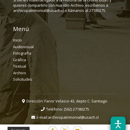
Si tienes material ligado a la historia de la Universidad y
quieres compartirlo con nuestro Archivo, escríbenos a
archivopatrimonial@usach.cl o llámanos al 27180275.
Menú
Inicio
Audiovisual
Fotografía
Gráfica
Textual
Archivo
Solicitudes
Dirección: Fanor Velasco 43, depto C. Santiago.
Teléfono:
(562) 27180275
E-mail:
archivopatrimonial@usach.cl