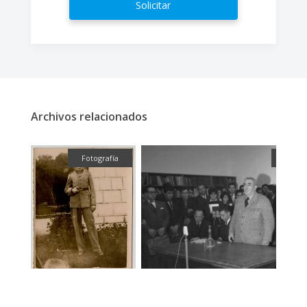
Solicitar
Archivos relacionados
fía
Fotografía
Fotog