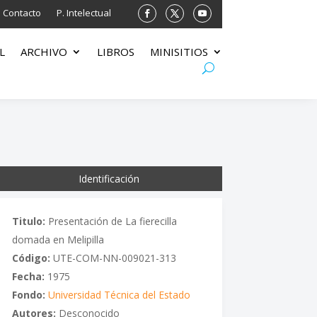
Contacto
P. Intelectual
L
ARCHIVO
LIBROS
MINISITIOS
Identificación
Titulo:
Presentación de La fierecilla
domada en Melipilla
Código:
UTE-COM-NN-009021-313
Fecha:
1975
Fondo:
Universidad Técnica del Estado
Autores:
Desconocido