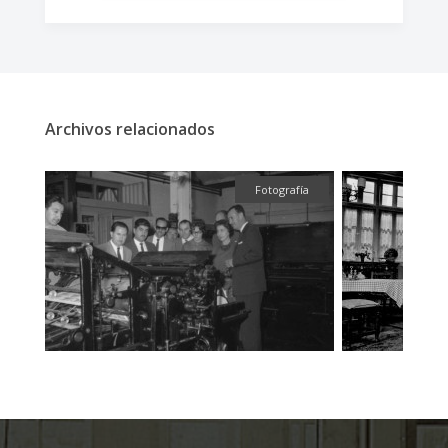
Archivos relacionados
fía
Fotografía