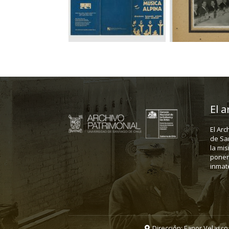
El a
El Arc
de Sa
la mis
poner 
inmate
Dirección: Fanor Velasco 