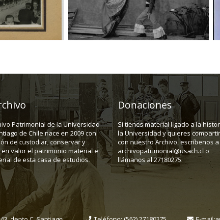
rchivo
Donaciones
hivo Patrimonial de la Universidad
Si tienes material ligado a la histo
ntiago de Chile nace en 2009 con
la Universidad y quieres compartir
ión de custodiar, conservar y
con nuestro Archivo, escríbenos a
en valor el patrimonio material e
archivopatrimonial@usach.cl o
rial de esta casa de estudios.
llámanos al 27180275.
43, depto C. Santiago.
Teléfono:
(562) 27180275
E-mail:
a