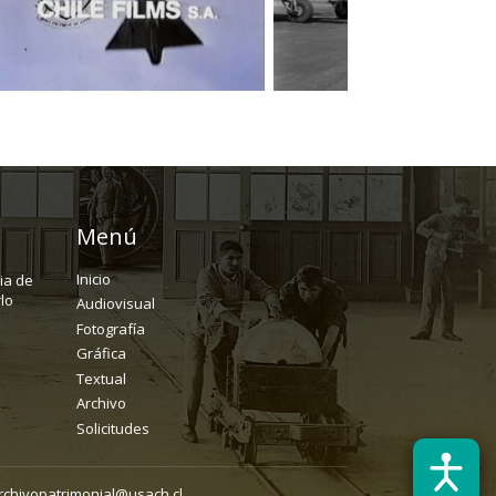
Menú
Inicio
ria de
lo
Audiovisual
Fotografía
Gráfica
Textual
Archivo
Solicitudes
rchivopatrimonial@usach.cl