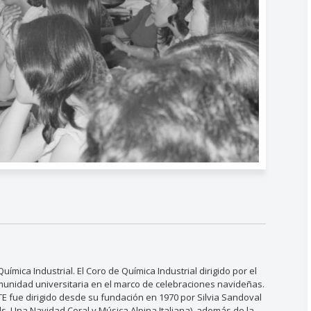
mica Industrial. El Coro de Química Industrial dirigido por el
unidad universitaria en el marco de celebraciones navideñas.
UTE fue dirigido desde su fundación en 1970 por Silvia Sandoval
ls, Una Navidad Coral y Música Alpina Italiana), además de la