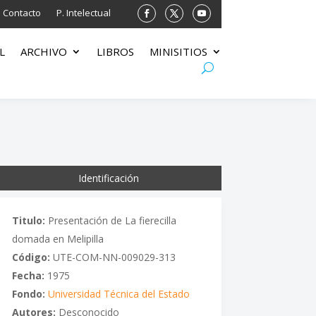
Contacto
P. Intelectual
L
ARCHIVO
LIBROS
MINISITIOS
Identificación
Titulo:
Presentación de La fierecilla
domada en Melipilla
Código:
UTE-COM-NN-009029-313
Fecha:
1975
Fondo:
Universidad Técnica del Estado
Autores:
Desconocido