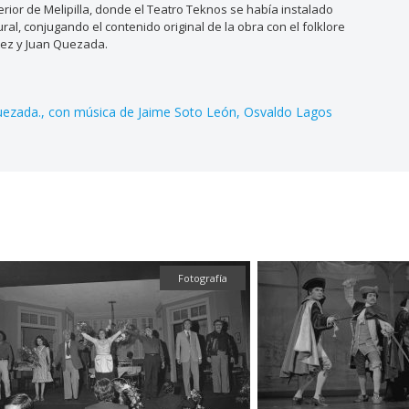
erior de Melipilla, donde el Teatro Teknos se había instalado
al, conjugando el contenido original de la obra con el folklore
ítez y Juan Quezada.
uezada.
con música de Jaime Soto León
Osvaldo Lagos
Fotografía