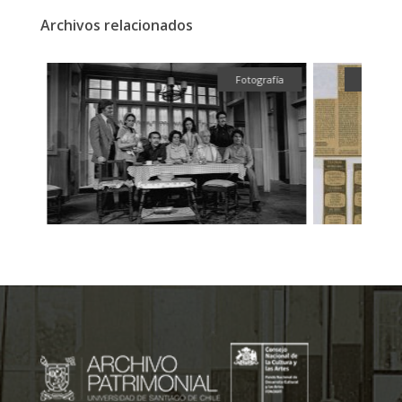
Archivos relacionados
fía
Fotografía
Textual