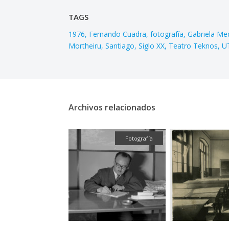
TAGS
1976
Fernando Cuadra
fotografía
Gabriela Me
Mortheiru
Santiago
Siglo XX
Teatro Teknos
U
Archivos relacionados
Fotografía
Fotografía