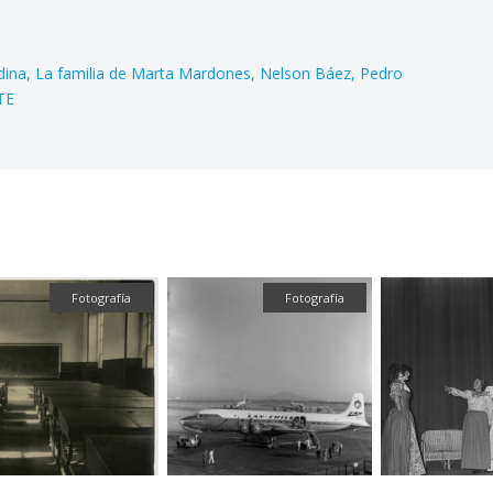
dina
La familia de Marta Mardones
Nelson Báez
Pedro
TE
Fotografía
Fotografía