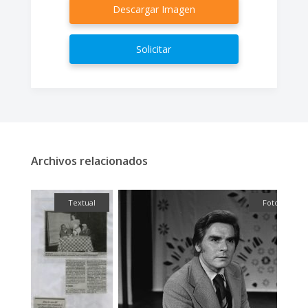
Descargar Imagen
Solicitar
Archivos relacionados
fía
Textual
Fotografía