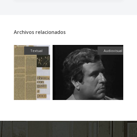
Archivos relacionados
fía
Textual
Audiovisual