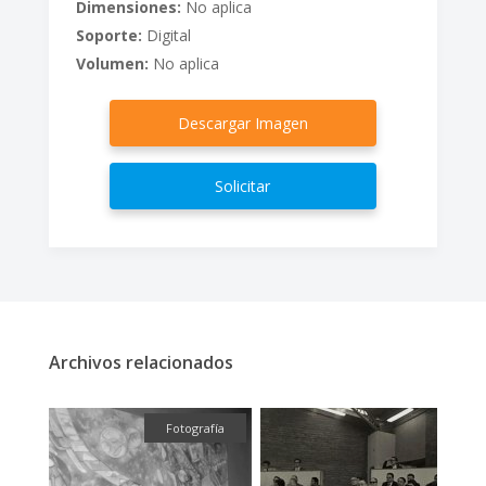
Dimensiones:
No aplica
Soporte:
Digital
Volumen:
No aplica
Descargar Imagen
Solicitar
Archivos relacionados
fía
Fotografía