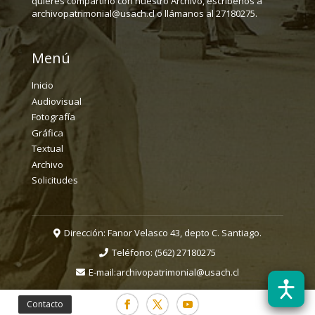
quieres compartirlo con nuestro Archivo, escríbenos a
archivopatrimonial@usach.cl o llámanos al 27180275.
Menú
Inicio
Audiovisual
Fotografía
Gráfica
Textual
Archivo
Solicitudes
Dirección: Fanor Velasco 43, depto C. Santiago.
Teléfono:
(562) 27180275
E-mail:
archivopatrimonial@usach.cl
Contacto