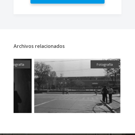
Archivos relacionados
fía
Fotografía