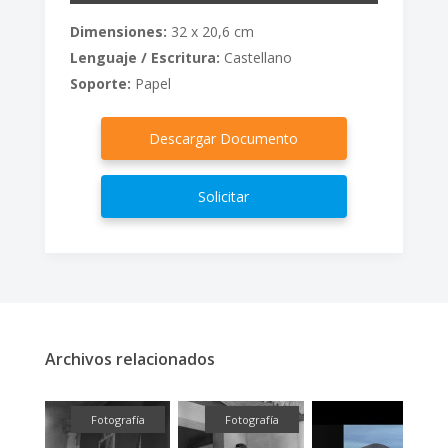
Dimensiones:
32 x 20,6 cm
Lenguaje / Escritura:
Castellano
Soporte:
Papel
Descargar Documento
Solicitar
Archivos relacionados
fía
Fotografía
Fotografía