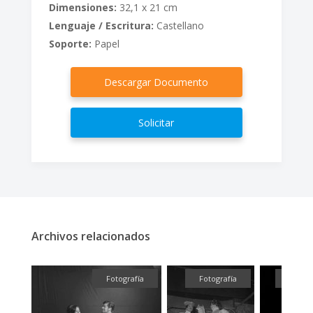
Dimensiones:
32,1 x 21 cm
Lenguaje / Escritura:
Castellano
Soporte:
Papel
Descargar Documento
Solicitar
Archivos relacionados
fía
Fotografía
Fotografía
Fotogr