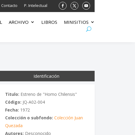
Contacto
P. Intelectual
L
ARCHIVO
LIBROS
MINISITIOS
Identificación
Titulo:
Estreno de "Homo Chilensis"
Código:
JQ-A02-004
Fecha:
1972
Colección o subfondo:
Colección Juan
Quezada
Autores:
Desconocido