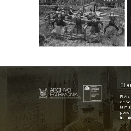
El a
El Arc
de Sa
la mis
poner 
inmate