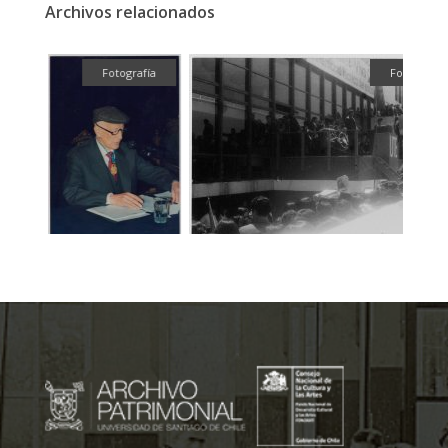
Archivos relacionados
fía
Fotografía
Fotografía