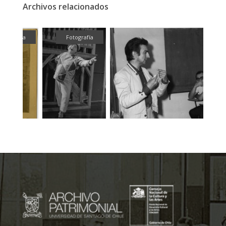
Archivos relacionados
fía
Fotografía
Fotografía