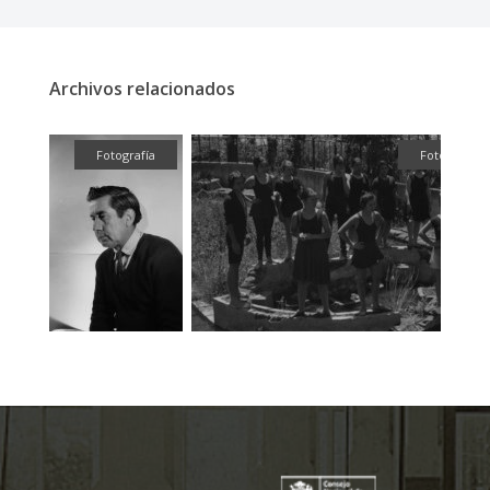
Archivos relacionados
fía
Fotografía
Fotogr