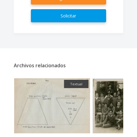
Solicitar
Archivos relacionados
fía
Textual