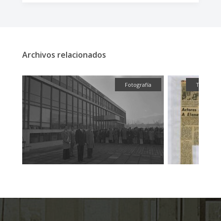
Archivos relacionados
fía
Textual
Fotografía