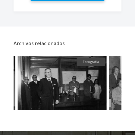
Archivos relacionados
fía
Fotografía