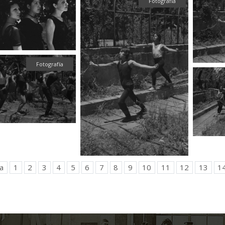
Fotografía
Fotografía
a
1
2
3
4
5
6
7
8
9
10
11
12
13
1