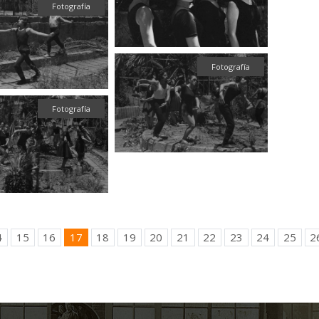
Fotografía
Fotografía
Fotografía
4
15
16
17
18
19
20
21
22
23
24
25
2