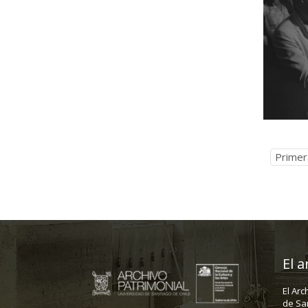
Primer
El a
El Arc
de Sa