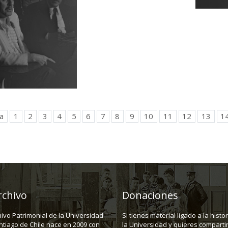
a
1
2
3
4
5
6
7
8
9
10
11
12
13
1
rchivo
Donaciones
hivo Patrimonial de la Universidad
Si tienes material ligado a la histo
ntiago de Chile nace en 2009 con
la Universidad y quieres compartir