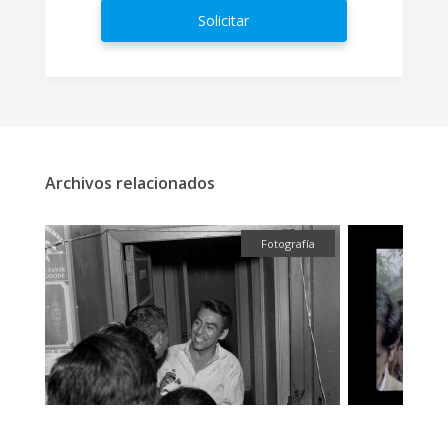
Solicitar
Archivos relacionados
fía
Audiovisual