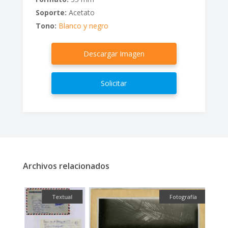
Soporte:
Acetato
Tono:
Blanco y negro
Descargar Imagen
Solicitar
Archivos relacionados
fía
Textual
Fotografía