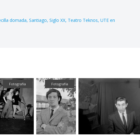
recilla domada
Santiago
Siglo XX
Teatro Teknos
UTE en
Fotografía