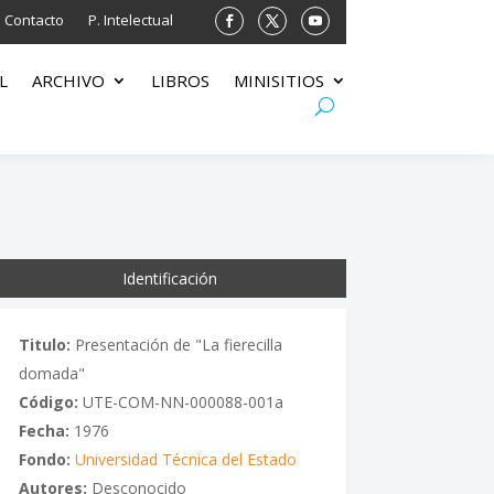
Contacto
P. Intelectual
L
ARCHIVO
LIBROS
MINISITIOS
Identificación
Titulo:
Presentación de "La fierecilla
domada"
Código:
UTE-COM-NN-000088-001a
Fecha:
1976
Fondo:
Universidad Técnica del Estado
Autores:
Desconocido