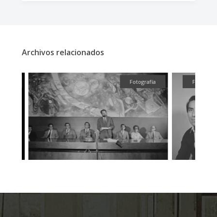
Archivos relacionados
fía
Fotografía
Fotografía