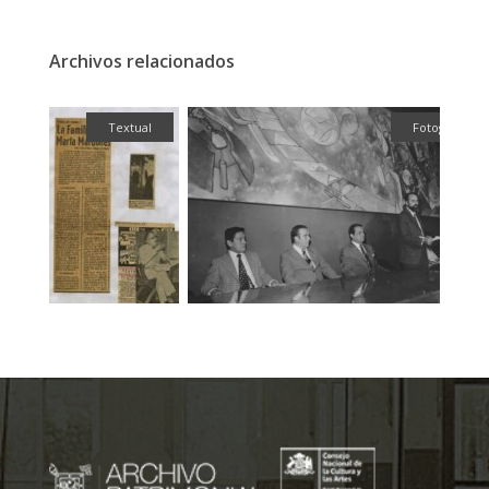
Archivos relacionados
ual
Fotografía
Fotografí