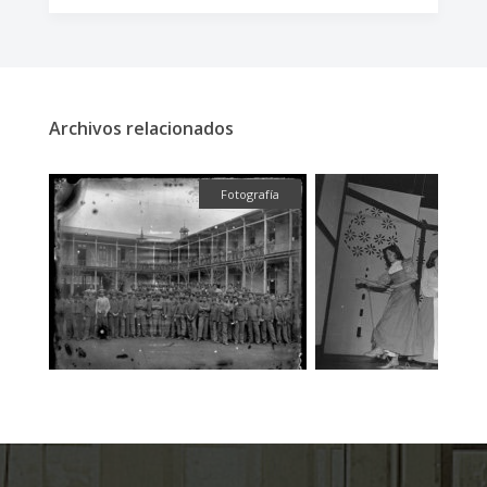
Archivos relacionados
fía
Fotografía