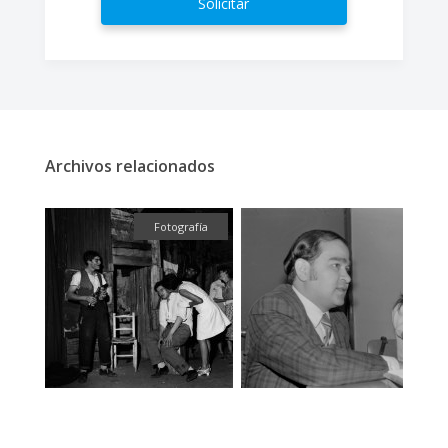
Solicitar
Archivos relacionados
fía
Fotografía