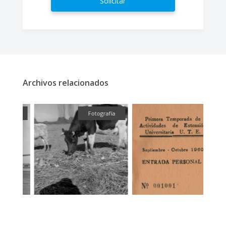
Solicitar
Archivos relacionados
fía
Fotografía