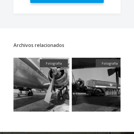
Archivos relacionados
fía
Fotografía
Fotografía