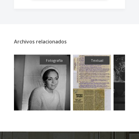
Archivos relacionados
fía
Fotografía
Textual