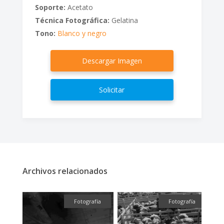
Soporte:
Acetato
Técnica Fotográfica:
Gelatina
Tono:
Blanco y negro
Descargar Imagen
Solicitar
Archivos relacionados
fía
Fotografía
Fotografía