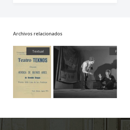
Archivos relacionados
fía
Textual
Fotografí