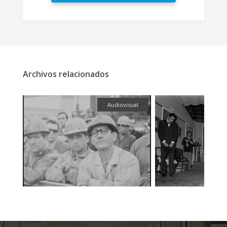
Archivos relacionados
fía
Audiovisual