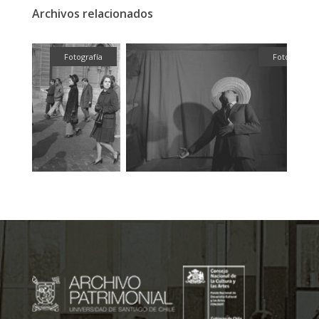
Archivos relacionados
fía
Fotografía
Fotografía