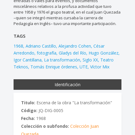
entradas o vales para eventos, y documentos
misceláneos relativos a la profusa actividad que tuvo
entre 1958 y 1976 el grupo teatral, en el cual Juan Quezada
–quien se integró mientras cursaba la carrera de
Pedagogía en Inglés– tuvo una importante participación.
TAGS
1968
Adriano Castillo
Alejandro Cohen
César
Arredondo
fotografía
Gladys del Río
Hugo González
Igor Cantillana
La transformación
Siglo XX
Teatro
Teknos
Tomás Enrique órdenes
UTE
Víctor Mix
Identificación
Titulo:
Escena de la obra "La transformación"
Código:
JQ-DIG-0005
Fecha:
1968
Colección o subfondo:
Colección Juan
Quezada