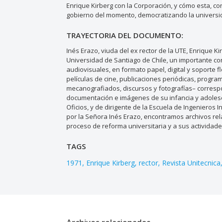
Enrique Kirberg con la Corporación, y cómo esta, con 
gobierno del momento, democratizando la universid
TRAYECTORIA DEL DOCUMENTO:
Inés Erazo, viuda del ex rector de la UTE, Enrique Ki
Universidad de Santiago de Chile, un importante co
audiovisuales, en formato papel, digital y soporte f
películas de cine, publicaciones periódicas, program
mecanografiados, discursos y fotografías– correspo
documentación e imágenes de su infancia y adolesc
Oficios, y de dirigente de la Escuela de Ingenieros
por la Señora Inés Erazo, encontramos archivos rela
proceso de reforma universitaria y a sus actividades
TAGS
1971
Enrique Kirberg
rector
Revista Unitecnica