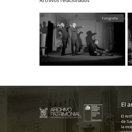
Archivos relacionados
Fotografía
Fotografía
El a
El Arc
de Sa
la mis
poner 