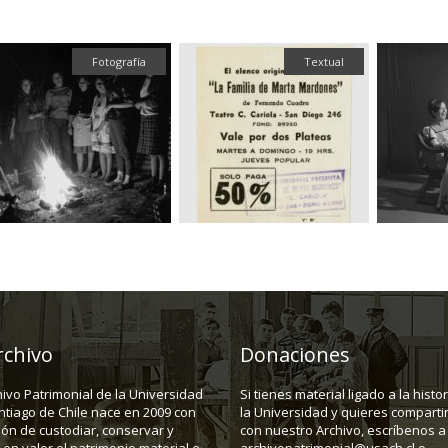
Textual
Fotografía
rchivo
Donaciones
hivo Patrimonial de la Universidad
Si tienes material ligado a la histo
ntiago de Chile nace en 2009 con
la Universidad y quieres compartir
ión de custodiar, conservar y
con nuestro Archivo, escríbenos a
en valor el patrimonio material e
archivopatrimonial@usach.cl o