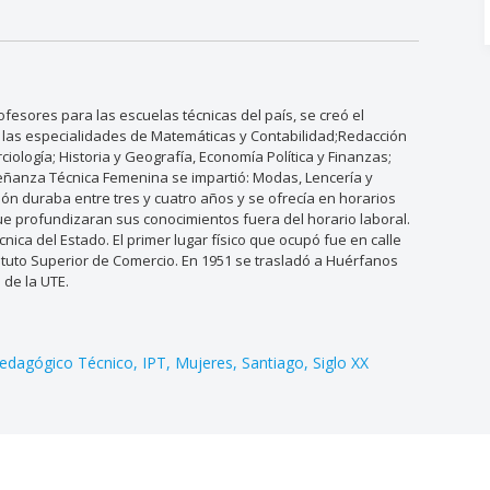
fesores para las escuelas técnicas del país, se creó el
ió las especialidades de Matemáticas y Contabilidad;Redacción
ciología; Historia y Geografía, Economía Política y Finanzas;
nseñanza Técnica Femenina se impartió: Modas, Lencería y
ión duraba entre tres y cuatro años y se ofrecía en horarios
ue profundizaran sus conocimientos fuera del horario laboral.
cnica del Estado. El primer lugar físico que ocupó fue en calle
uto Superior de Comercio. En 1951 se trasladó a Huérfanos
 de la UTE.
 Pedagógico Técnico
IPT
Mujeres
Santiago
Siglo XX