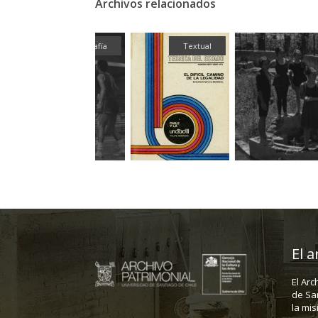
Archivos relacionados
Fotografía
Textual
El a
El Arc
de Sa
la mis