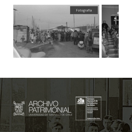
fía
Fotografía