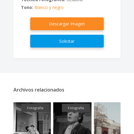
Tono:
Blanco y negro
Descargar Imagen
Solicitar
Archivos relacionados
fía
Fotografía
Fotografía