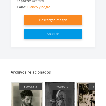
Soporte:
Acetato
Tono:
Blanco y negro
Descargar Imagen
Solicitar
Archivos relacionados
fía
Fotografía
Fotografía
Fotografía