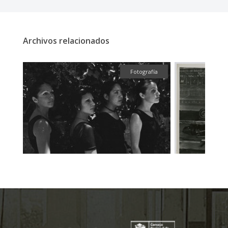
Archivos relacionados
ual
Fotografía