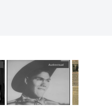
Audiovisual
Textual