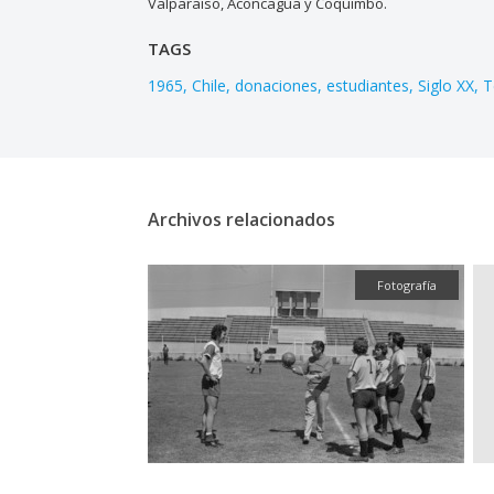
Valparaíso, Aconcagua y Coquimbo.
TAGS
1965
Chile
donaciones
estudiantes
Siglo XX
T
Archivos relacionados
Fotografía
Fotografía