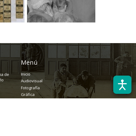
Menú
Inicio
ria de
lo
Audiovisual
Fotografía
Gráfica
Textual
Archivo
Solicitudes
rchivopatrimonial@usach.cl