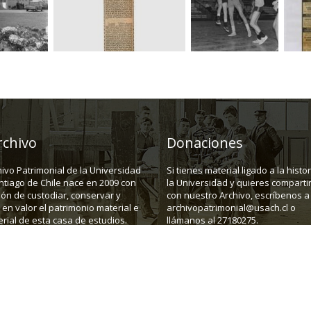
rchivo
Donaciones
hivo Patrimonial de la Universidad
Si tienes material ligado a la histo
ntiago de Chile nace en 2009 con
la Universidad y quieres compartir
ión de custodiar, conservar y
con nuestro Archivo, escríbenos a
en valor el patrimonio material e
archivopatrimonial@usach.cl o
rial de esta casa de estudios.
llámanos al 27180275.
43, depto C. Santiago.
Teléfono:
(562) 27180275
E-mail:
a