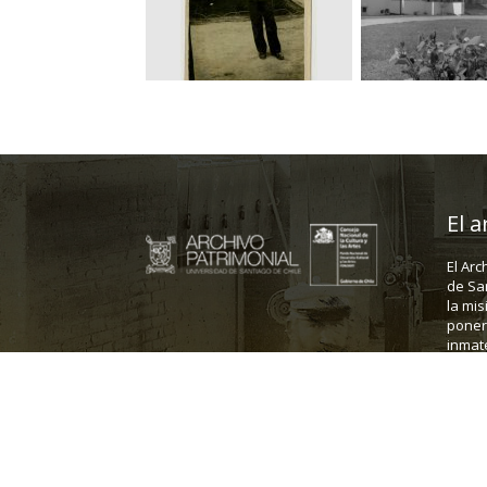
El a
El Arc
de Sa
la mis
poner 
inmate
Dirección: Fanor Velasco 