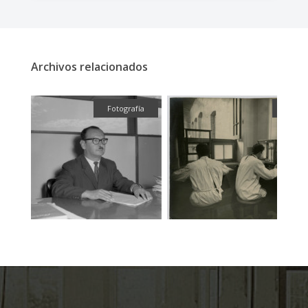
Archivos relacionados
fía
Fotografía
Fotog