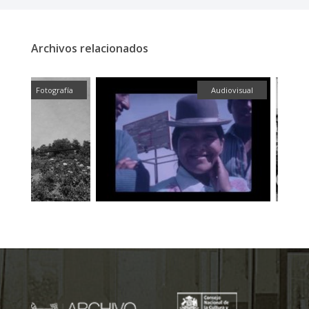
Archivos relacionados
fía
Audiovisual