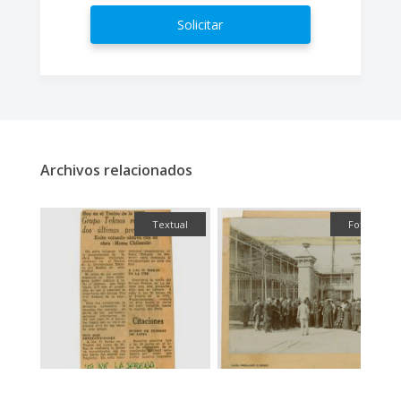
Solicitar
Archivos relacionados
fía
Textual
Fotografía