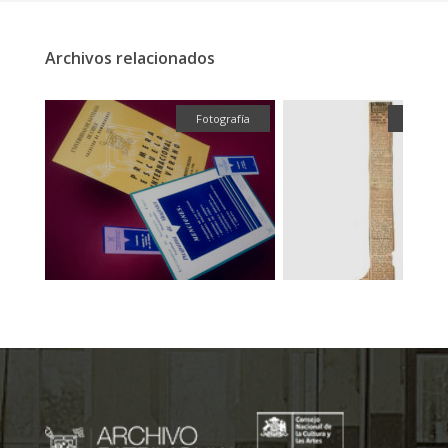
Archivos relacionados
fía
Textual
Fotografía