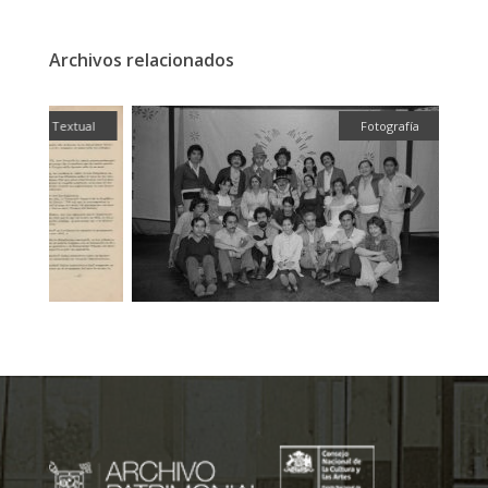
Archivos relacionados
ual
Fotografía